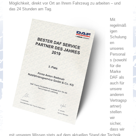
Möglichkeit, direkt vor Ort an Ihrem Fahrzeug zu arbeiten – und
das 24 Stunden am Tag.
Mit
regelmäß
igen
Schulung
en
unseres
Personal
s (sowohl
für die
Marke
DAF als
auch für
unsere
anderen
Vertragsp
artner)
stellen
wir
sicher,
dass wir
mit unserem Wissen stets auf dem aktuellen Stand der Technik