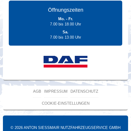
Öffnungszeiten
Mo. - Fr.
7.00 bis 18.00 Uhr
Sa.
7.00 bis 13.00 Uhr
AGB
IMPRESSUM
DATENSCHUTZ
COOKIE-EINSTELLUNGEN
© 2026 ANTON SIESSMAIR NUTZFAHRZEUGSERVICE GMBH &